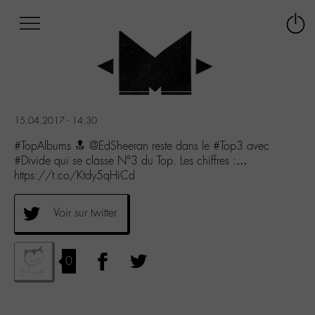
Afficher
Panneau de gestion des cookies
Labo
Connex
-
le
M-
menu
Aller
au
menu
15.04.2017 - 14:30
Aller
au
#TopAlbums 🔝 @EdSheeran reste dans le #Top3 avec
contenu
#Divide qui se classe N°3 du Top. Les chiffres :…
Aller
https://t.co/Ktdy5qHiCd
à
la
Voir sur twitter
recherche
0