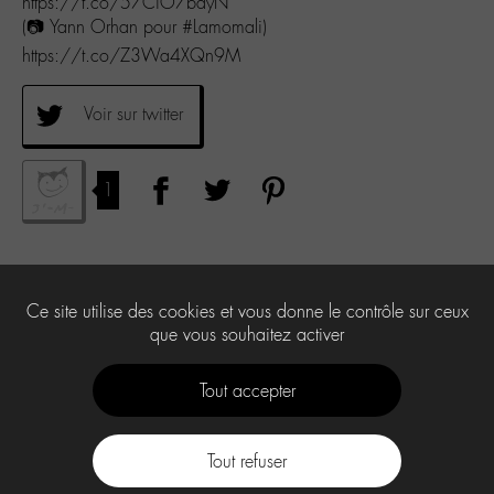
https://t.co/57CiO7bayN
(📷 Yann Orhan pour #Lamomali)
https://t.co/Z3Wa4XQn9M
Voir sur twitter
1
Ce site utilise des cookies et vous donne le contrôle sur ceux
que vous souhaitez activer
Tout accepter
Tout refuser