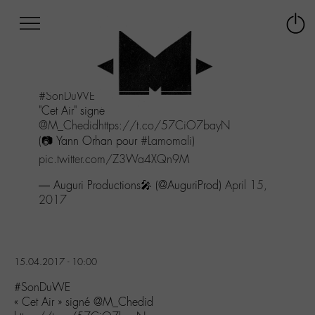
Afficher
Panneau de gestion des cookies
Labo
Connex
-
le
M-
menu
Aller
#SonDuWE
au
"Cet Air" signé
menu
@M_Chedid
https://t.co/57CiO7bayN
Aller
(📷 Yann Orhan pour
#Lamomali
)
au
contenu
pic.twitter.com/Z3Wa4XQn9M
Aller
— Auguri Productions🎤 (@AuguriProd)
April 15,
à
2017
la
recherche
15.04.2017 - 10:00
#SonDuWE
« Cet Air » signé @M_Chedid