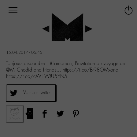
Afficher
Panneau de gestion des cookies
Labo
Connex
-
le
M-
menu
Aller
au
menu
15.04.2017 - 06:45
Aller
au
Toujours disponible : #Lamomali, l’invitation au voyage de
contenu
@M_Chedid and friends… https://t.co/Bt98OMxond
Aller
https://t.co/cW1WfU5YN5
à
la
Voir sur twitter
recherche
0