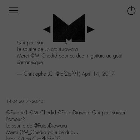
Afficher
Panneau de gestion des cookies
Labo
Connex
-
le
M-
menu
Aller
Qui peut sauver l'amour ?
au
Le sourire de
@FatouDiawara
menu
Merci
@M_Chedid
pour ce duo + guitare au goût
Aller
santanesque
au
contenu
— Christophe LC (@tof2tof91)
April 14, 2017
Aller
à
la
recherche
14.04.2017 - 20:40
@Europe1 @M_Chedid @FatouDiawara Qui peut sauver
l’amour ?
Le sourire de @FatouDiawara
Merci @M_Chedid pour ce duo…
https://t.co/TzgPhSFaD2