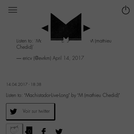
Afficher
Panneau de gestion des cookies
Labo
Connex
-
le
M-
menu
Aller
Listen to: 'Machistador-Live-Long' by 'M (mathieu
au
Chedid)'
menu
Aller
— ericv (@evrkm)
April 14, 2017
au
contenu
Aller
à
14.04.2017 - 18:38
la
recherche
Listen to: ‘Machistador-Live-Long’ by ‘M (mathieu Chedid)’
Voir sur twitter
0