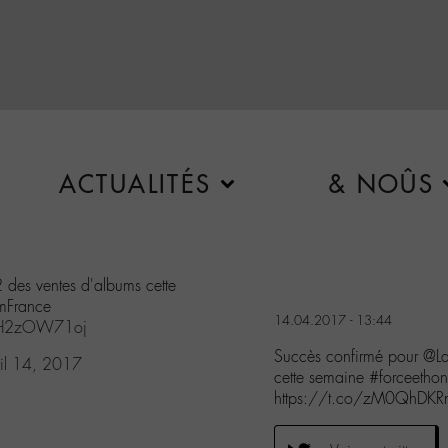
ACTUALITÉS
& NOÛS
 des ventes d'albums cette
mFrance
14.04.2017 - 13:44
m/lH2zOW71oj
Succès confirmé pour @La
il 14, 2017
cette semaine #forceeth
https://t.co/zM0QhDKR