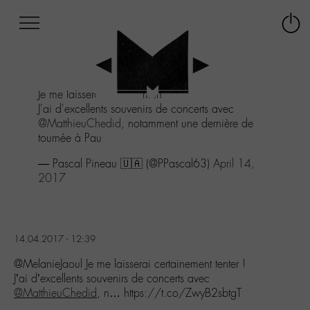
Afficher
Panneau de gestion des cookies
Labo
Connex
-
le
M-
menu
Aller
Je me laisserai certainement tenter !
au
J'ai d'excellents souvenirs de concerts avec
menu
@MatthieuChedid
, notamment une dernière de
Aller
tournée à Pau
au
contenu
— Pascal Pineau 🇺🇦 (@PPascal63)
April 14,
Aller
2017
à
la
recherche
14.04.2017 - 12:39
@MelanieJaoul Je me laisserai certainement tenter !
J’ai d’excellents souvenirs de concerts avec
@MatthieuChedid
, n… https://t.co/ZwyB2sbtgT