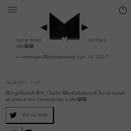
Afficher
Panneau de gestion des cookies
Labo
Connex
-
le
M-
menu
Aller
Tout le monde en parle et moi j'aimerais trop y
au
aller😆😆
menu
Aller
— veronique (@missveronicke)
April 14, 2017
au
contenu
Aller
à
14.04.2017 - 11:07
la
recherche
@VirginRadiofr @M_Chedid @BusPalladiumoff Tout le monde
en parle et moi j’aimerais trop y aller😆😆
Voir sur twitter