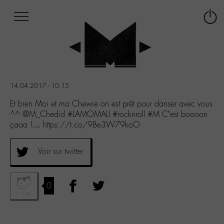
Afficher
Panneau de gestion des cookies
Labo
Connex
-
le
M-
menu
Aller
au
menu
14.04.2017 - 10:15
Aller
au
Et bien Moi et ma Chewie on est prêt pour danser avec vous
contenu
^^ @M_Chedid #LAMOMALI #rocknroll #M C’est boooon
Aller
çaaa !… https://t.co/9Be3W79koO
à
la
Voir sur twitter
recherche
0