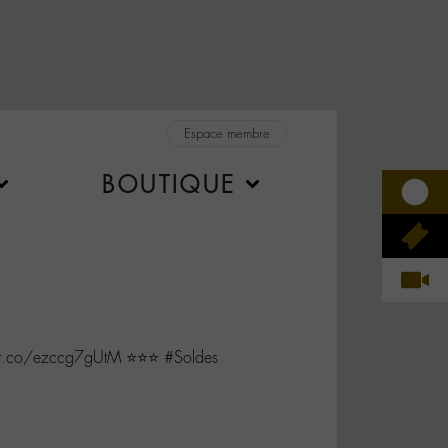
Espace membre
BOUTIQUE
/t.co/ezccg7gUtM ⭐️⭐️⭐️ #Soldes