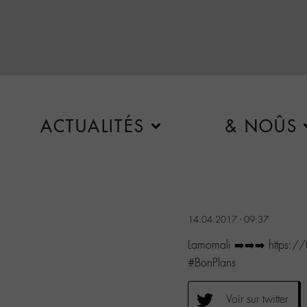
ACTUALITÉS
& NOÛS
14.04.2017 - 09:37
Lamomali ➡️➡️➡️ https:/
#BonPlans
Voir sur twitter