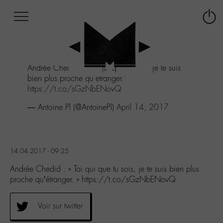
Afficher
Panneau de gestion des cookies
Labo
Connex
-
le
M-
menu
Aller
Andrée Chedid : "Toi qui que tu sois, je te suis
au
bien plus proche qu'étranger."
menu
https://t.co/sGzNbENovQ
Aller
au
— Antoine Pl (@AntoinePl)
April 14, 2017
contenu
Aller
à
la
14.04.2017 - 09:25
recherche
Andrée Chedid : « Toi qui que tu sois, je te suis bien plus
proche qu’étranger. » https://t.co/sGzNbENovQ
Voir sur twitter