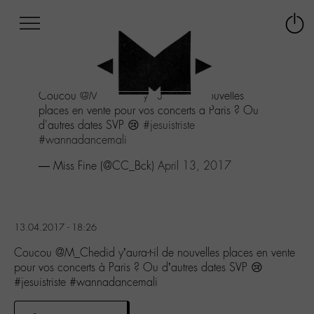
Afficher
Panneau de gestion des cookies
Labo
Connex
-
le
M-
menu
Aller
Coucou
@M_Chedid
y'aura-t-il de nouvelles
au
places en vente pour vos concerts à Paris ? Ou
menu
d'autres dates SVP 😢
#jesuistriste
Aller
#wannadancemali
au
contenu
— Miss Fine (@CC_Bck)
April 13, 2017
Aller
à
la
recherche
13.04.2017 - 18:26
Coucou @M_Chedid y’aura-t-il de nouvelles places en vente
pour vos concerts à Paris ? Ou d’autres dates SVP 😢
#jesuistriste #wannadancemali