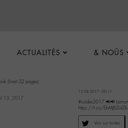
ACTUALITÉS
& NOÛS
ok (livret 32 pages)
13.04.2017 - 00:11
il 13, 2017
#soldes2017 📢📢 Lamomal
https://t.co/EbMJ6ZoIZb
Voir sur twitter