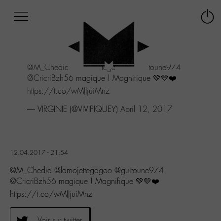
Afficher
Panneau de gestion des cookies
Labo
Connex
-
le
M-
menu
Aller
@M_Chedid
@lamojettegagoo
@guitoune974
au
@CricriBzh56
magique ! Magnifique 💚💛❤️
menu
Aller
https://t.co/wMIJjuiMnz
au
— VIRGINIE (@VIVIPIQUEY)
April 12, 2017
contenu
Aller
à
la
recherche
12.04.2017 - 21:54
@M_Chedid @lamojettegagoo @guitoune974
@CricriBzh56 magique ! Magnifique 💚💛❤️
https://t.co/wMIJjuiMnz
Voir sur twitter