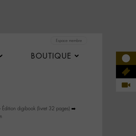
Espace membre
BOUTIQUE
dition digibook (livret 32 pages) ➡️
n