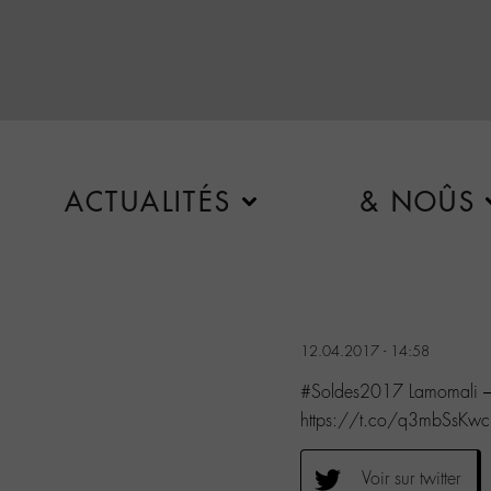
ACTUALITÉS
& NOÛS
12.04.2017 - 14:58
#Soldes2017 Lamomali – É
https://t.co/q3mbSsKwc
Voir sur twitter