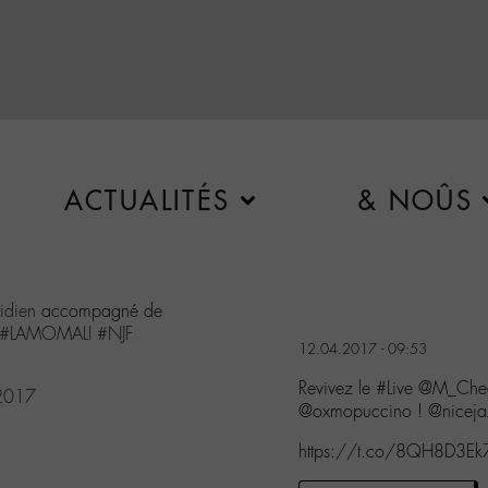
ACTUALITÉS
& NOÛS
idien
accompagné de
#LAMOMALI
#NJF
12.04.2017 - 09:53
Revivez le #Live @M_Che
 2017
@oxmopuccino ! @niceja
https://t.co/8QH8D3Ek