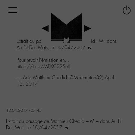
Afficher
Panneau de gestion des cookies
Labo
Connex
-
le
M-
menu
Aller
Extrait du passage de Matthieu Chedid - M - dans
au
Au Fil Des Mots, le 10/04/2017 🎶
menu
Aller
Pour revoir l'émission en...
au
https://t.co/MTJXC32SeX
contenu
Aller
— Actu Matthieu Chedid (@Meremptah32)
April
à
12, 2017
la
recherche
12.04.2017 - 07:45
Extrait du passage de Matthieu Chedid – M – dans Au Fil
Des Mots, le 10/04/2017 🎶