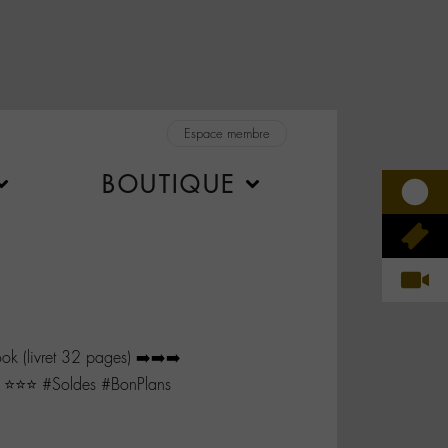
Espace membre
BOUTIQUE
ok (livret 32 pages) ➡️➡️➡️
⭐️⭐️⭐️ #Soldes #BonPlans