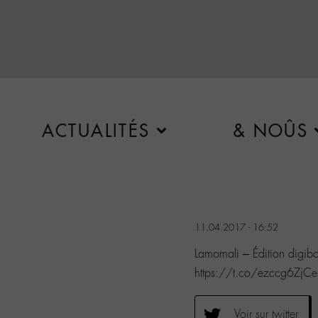
ACTUALITÉS
& NOÛS
11.04.2017 - 16:52
Lamomali – Édition digibo
https://t.co/ezccg6ZjCe 
Voir sur twitter