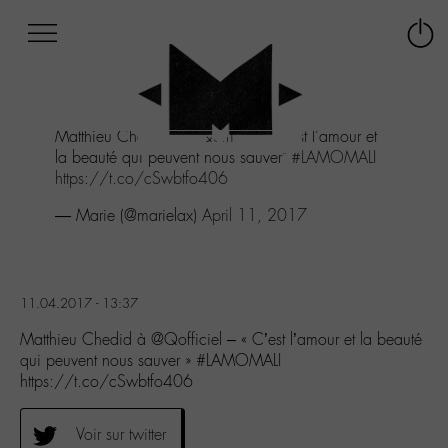
Afficher
Panneau de gestion des cookies
Labo
Connex
-
le
M-
menu
Aller
Matthieu Chedid à
@Qofficiel
- "C'est l'amour et
au
la beauté qui peuvent nous sauver"
#LAMOMALI
menu
https://t.co/cSwbtfo406
Aller
au
— Marie (@marielax)
April 11, 2017
contenu
Aller
à
la
11.04.2017 - 13:37
recherche
Matthieu Chedid à @Qofficiel – « C’est l’amour et la beauté
qui peuvent nous sauver » #LAMOMALI
https://t.co/cSwbtfo406
Voir sur twitter