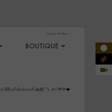
Espace membre
BOUTIQUE
id @BusPalladiumoff 🙏🏼j’〽️ 🎶✨💚💛❤️