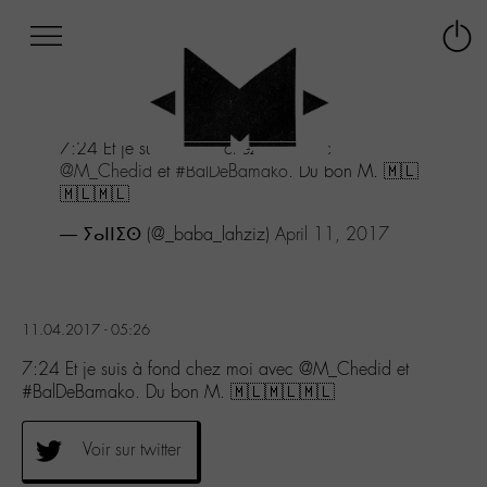
Afficher
Panneau de gestion des cookies
Labo
Connex
-
le
M-
menu
Aller
7:24 Et je suis à fond chez moi avec
au
@M_Chedid
et
#BalDeBamako
. Du bon M. 🇲🇱
menu
🇲🇱🇲🇱
Aller
au
— ⵢⴰⵏⵏⵉⵙ (@_baba_lahziz)
April 11, 2017
contenu
Aller
à
la
11.04.2017 - 05:26
recherche
7:24 Et je suis à fond chez moi avec @M_Chedid et
#BalDeBamako. Du bon M. 🇲🇱🇲🇱🇲🇱
Voir sur twitter