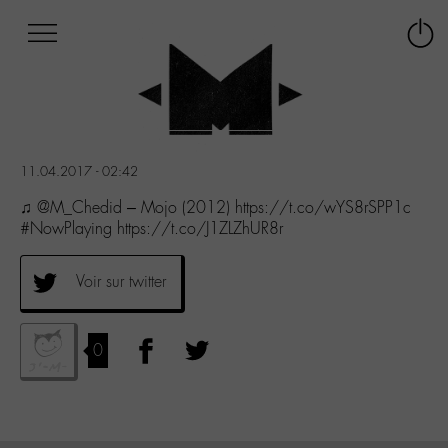
Afficher
Panneau de gestion des cookies
Labo
Connex
-
le
M-
menu
Aller
au
menu
11.04.2017 - 02:42
Aller
au
♫ @M_Chedid – Mojo (2012) https://t.co/wYS8rSPP1c
contenu
#NowPlaying https://t.co/J1ZLZhUR8r
Aller
à
Voir sur twitter
la
recherche
0