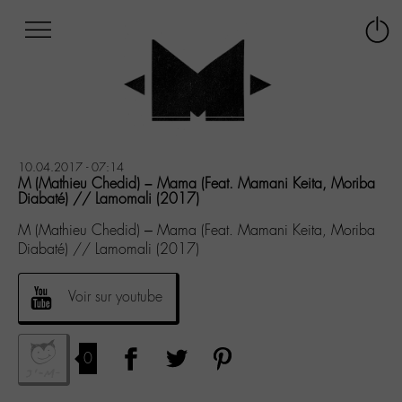
Afficher
Panneau de gestion des cookies
Labo
Connex
-
le
M-
menu
Aller
au
menu
Aller
10.04.2017 - 07:14
au
M (Mathieu Chedid) – Mama (Feat. Mamani Keita, Moriba
Diabaté) // Lamomali (2017)
contenu
Aller
M (Mathieu Chedid) – Mama (Feat. Mamani Keita, Moriba
à
Diabaté) // Lamomali (2017)
la
recherche
Voir sur youtube
0