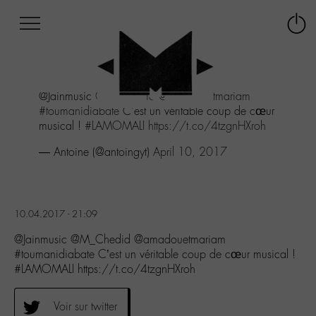
Afficher
Panneau de gestion des cookies
Labo
Connex
-
le
M-
menu
Aller
@Jainmusic
@M_Chedid
@amadouetmariam
au
#toumanidiabate
C'est un véritable coup de cœur
menu
musical !
#LAMOMALI
https://t.co/4tzgnHXroh
Aller
au
— Antoine (@antoingyt)
April 10, 2017
contenu
Aller
à
la
10.04.2017 - 21:09
recherche
@Jainmusic @M_Chedid @amadouetmariam
#toumanidiabate C’est un véritable coup de cœur musical !
#LAMOMALI https://t.co/4tzgnHXroh
Voir sur twitter