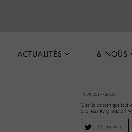
ACTUALITÉS
& NOÛS
10.04.2017 - 20:00
C’est le concert que tout l
auditeurs #virginradio !
Voir sur twitter