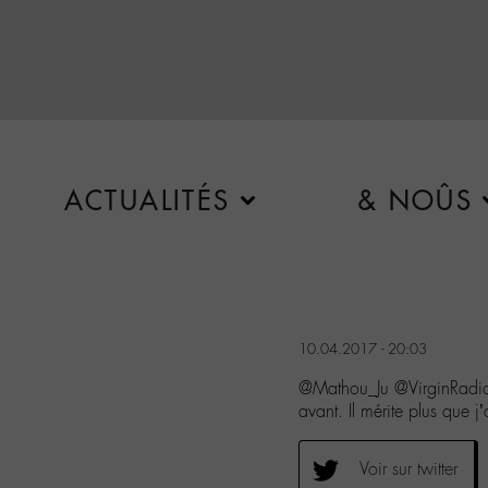
ACTUALITÉS
& NOÛS
10.04.2017 - 20:03
@Mathou_Ju @VirginRadio
avant. Il mérite plus que j’
Voir sur twitter