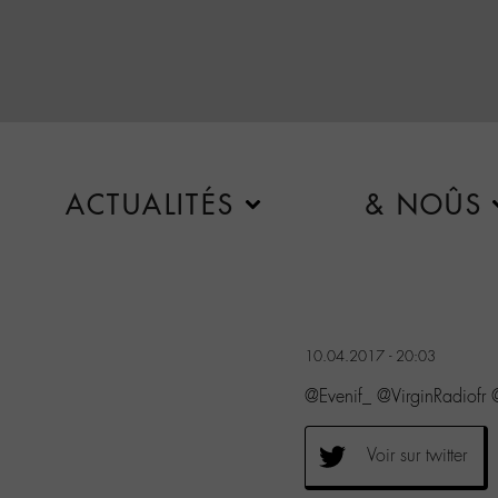
ACTUALITÉS
& NOÛS
10.04.2017 - 20:03
@Evenif_ @VirginRadiof
Voir sur twitter