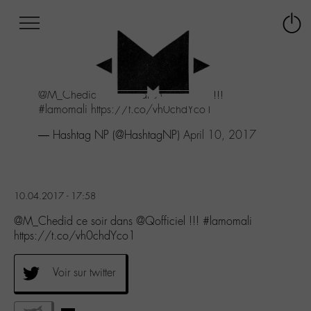
Afficher
Panneau de gestion des cookies
Labo
Connex
-
le
M-
menu
Aller
@M_Chedid
ce soir dans
@Qofficiel
!!!
au
#lamomali
https://t.co/vh0chdYco1
menu
Aller
— Hashtag NP (@HashtagNP)
April 10, 2017
au
contenu
Aller
à
10.04.2017 - 17:58
la
recherche
@M_Chedid ce soir dans @Qofficiel !!! #lamomali
https://t.co/vh0chdYco1
Voir sur twitter