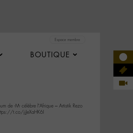
Espace membre
BOUTIQUE
um de -M- célèbre l’Afrique – Artistik Rezo
ttps://t.co/jjJeXaHK6I