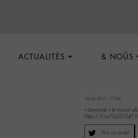
ACTUALITÉS
& NOÛS
10.04.2017 - 17:06
« Lamomali » le nouvel alb
https://t.co/I2yl2YZqIT h
Voir sur twitter