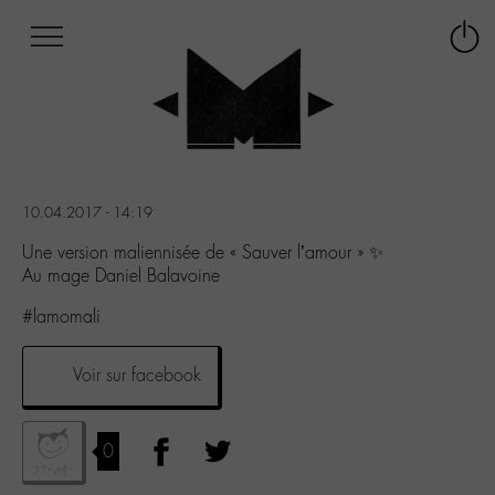
Afficher
Panneau de gestion des cookies
Labo
Connex
-
le
M-
menu
Aller
au
menu
Aller
10.04.2017 - 14:19
au
contenu
Une version maliennisée de « Sauver l’amour » ✨
Aller
Au mage Daniel Balavoine
à
#lamomali
la
recherche
Voir sur facebook
0