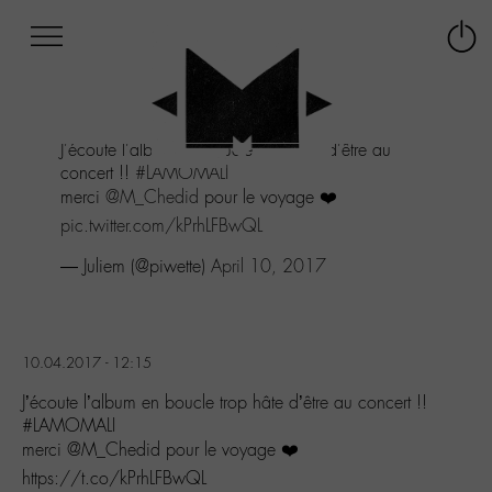
Afficher
Panneau de gestion des cookies
Labo
Connex
-
le
M-
menu
Aller
J'écoute l'album en boucle trop hâte d'être au
au
concert !!
#LAMOMALI
menu
merci
@M_Chedid
pour le voyage ❤️
Aller
au
pic.twitter.com/kPrhLFBwQL
contenu
— Juliem (@piwette)
April 10, 2017
Aller
à
la
recherche
10.04.2017 - 12:15
J’écoute l’album en boucle trop hâte d’être au concert !!
#LAMOMALI
merci @M_Chedid pour le voyage ❤️
https://t.co/kPrhLFBwQL