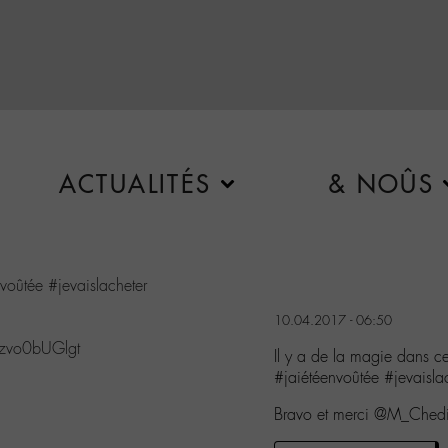
ACTUALITÉS
& NOÛS
nvoûtée
#jevaislacheter
10.04.2017 - 06:50
m/zvo0bUGlgt
Il y a de la magie dans c
#jaiétéenvoûtée #jevais
Bravo et merci @M_Chedi