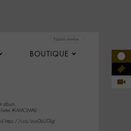
Espace membre
BOUTIQUE
et album.
lacheter #LAMOMALI
d https://t.co/zvo0bUGlgt