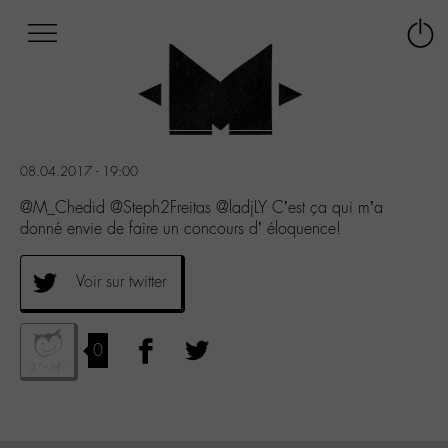
Afficher
Panneau de gestion des cookies
Labo
Connex
-
le
M-
menu
Aller
au
menu
08.04.2017 - 19:00
Aller
au
@M_Chedid @Steph2Freitas @ladjLY C’est ça qui m’a
contenu
donné envie de faire un concours d’ éloquence!
Aller
à
Voir sur twitter
la
recherche
0