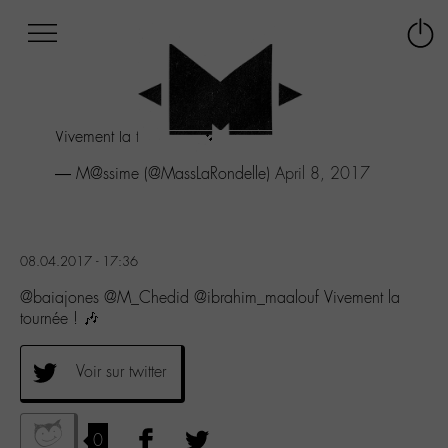
Afficher
Panneau de gestion des cookies
Labo
Connex
-
le
M-
menu
Aller
Vivement la tournée ! 🎶
au
menu
— M@ssime (@MassLaRondelle)
April 8, 2017
Aller
au
contenu
Aller
08.04.2017 - 17:36
à
la
@baiajones @M_Chedid @ibrahim_maalouf Vivement la
recherche
tournée ! 🎶
Voir sur twitter
0