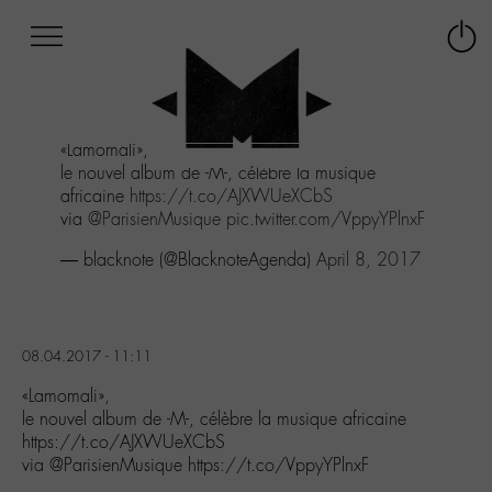
Afficher
Panneau de gestion des cookies
Labo
Connex
-
le
M-
menu
Aller
«Lamomali»,
au
le nouvel album de -M-, célèbre la musique
menu
africaine
https://t.co/AJXWUeXCbS
Aller
via
@ParisienMusique
pic.twitter.com/VppyYPlnxF
au
contenu
— blacknote (@BlacknoteAgenda)
April 8, 2017
Aller
à
la
recherche
08.04.2017 - 11:11
«Lamomali»,
le nouvel album de -M-, célèbre la musique africaine
https://t.co/AJXWUeXCbS
via @ParisienMusique https://t.co/VppyYPlnxF