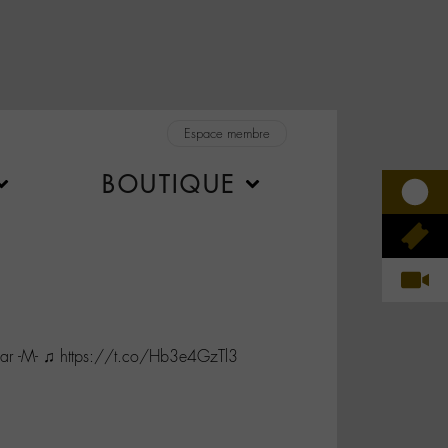
Espace membre
BOUTIQUE
ar -M- ♫ https://t.co/Hb3e4GzTl3