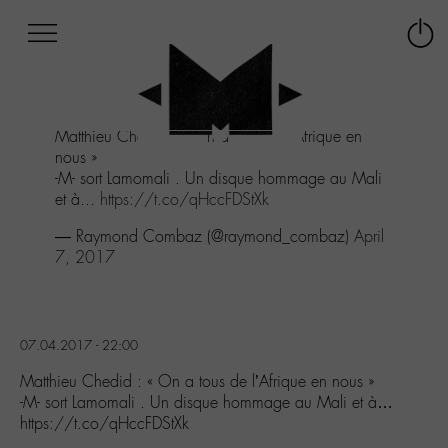
Afficher
Panneau de gestion des cookies
Labo
Connex
-
le
M-
menu
Aller
Matthieu Chedid : « On a tous de l’Afrique en
au
nous »
menu
-M- sort Lamomali . Un disque hommage au Mali
Aller
et à...
https://t.co/qHccFDStXk
au
contenu
— Raymond Combaz (@raymond_combaz)
April
Aller
7, 2017
à
la
recherche
07.04.2017 - 22:00
Matthieu Chedid : « On a tous de l’Afrique en nous »
-M- sort Lamomali . Un disque hommage au Mali et à…
https://t.co/qHccFDStXk