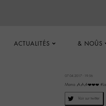
ACTUALITÉS
& NOÛS
07.04.2017 - 19:56
Mama 🎶🎶🎶❤️❤️❤️ #La
Voir sur twitter