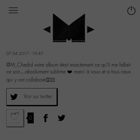
Afficher
Panneau de gestion des cookies
Labo
Connex
-
le
M-
menu
Aller
au
menu
07.04.2017 - 19:47
Aller
au
@M_Chedid votre album était exactement ce qu’il me fallait
contenu
ce soir…absolument sublime ❤️ merci à vous et a tous ceux
Aller
qui y ont collaboré👏🏻
à
la
recherche
Voir sur twitter
0