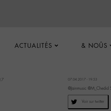
ACTUALITÉS
& NOÛS
017
07.04.2017 - 19:53
@Jainmusic @M_Chedid Sup
Voir sur twitter