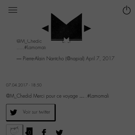
Afficher
Panneau de gestion des cookies
Labo
Connex
-
le
M-
menu
Aller
@M_Chedid
Merci pour ce voyage
au
.....
#Lamomali
menu
Aller
— Pierre-Alain Nantcho (@napial)
April 7, 2017
au
contenu
Aller
à
07.04.2017 - 18:50
la
recherche
@M_Chedid Merci pour ce voyage …..#Lamomali
Voir sur twitter
0