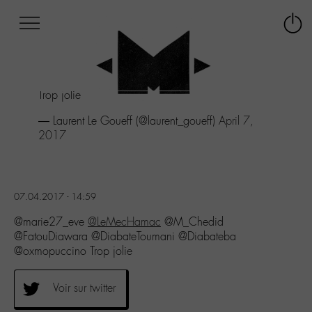
Afficher
Panneau de gestion des cookies
Labo
Connex
-
le
M-
menu
Aller
Trop jolie
au
menu
— Laurent Le Goueff (@laurent_goueff)
April 7,
Aller
2017
au
contenu
Aller
à
07.04.2017 - 14:59
la
recherche
@marie27_eve
@LeMecHamac
@M_Chedid
@FatouDiawara @DiabateToumani @Diabateba
@oxmopuccino Trop jolie
Voir sur twitter