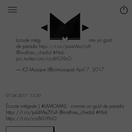
Afficher
Panneau de gestion des cookies
Labo
Connex
-
le
M-
menu
Aller
Écoute intégrale |
#LAMOMALI
: comme un goût
au
de paradis
https://t.co/pd4MeZlYsA
menu
@mathieu_chedid
#Mali
Aller
pic.twitter.com/ccdViUYlnO
au
contenu
— ICI Musique (@icimusique)
April 7, 2017
Aller
à
la
recherche
07.04.2017 - 13:30
Écoute intégrale | #LAMOMALI : comme un goût de paradis
https://t.co/pd4MeZlYsA @mathieu_chedid #Mali
https://t.co/ccdViUYlnO