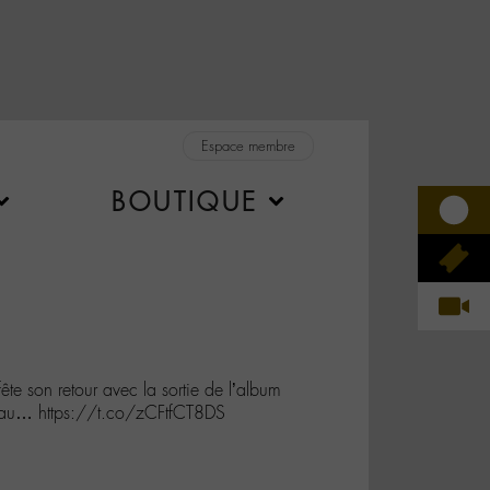
Espace membre
BOUTIQUE
e son retour avec la sortie de l’album
et au… https://t.co/zCFtfCT8DS