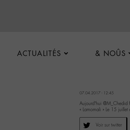
ACTUALITÉS
& NOÛS
07.04.2017 - 12:45
Aujourd’hui @M_Chedid fêt
« Lamomali » Le 15 juill
Voir sur twitter