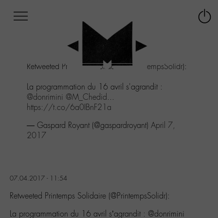
Afficher
Panneau de gestion des cookies
Labo
Connex
-
le
M-
menu
Aller
Retweeted Printemps Solidaire (
@PrintempsSolidr
):
au
menu
La programmation du 16 avril s'agrandit :
Aller
@donrimini
@M_Chedid
...
au
https://t.co/6a0IBnF21a
contenu
Aller
— Gaspard Royant (@gaspardroyant)
April 7,
à
2017
la
recherche
07.04.2017 - 11:54
Retweeted Printemps Solidaire (@PrintempsSolidr):
La programmation du 16 avril s’agrandit : @donrimini