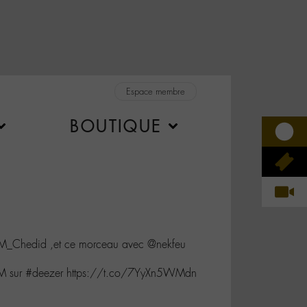
Espace membre
BOUTIQUE
@M_Chedid ,et ce morceau avec @nekfeu
r M sur #deezer https://t.co/7YyXn5WMdn