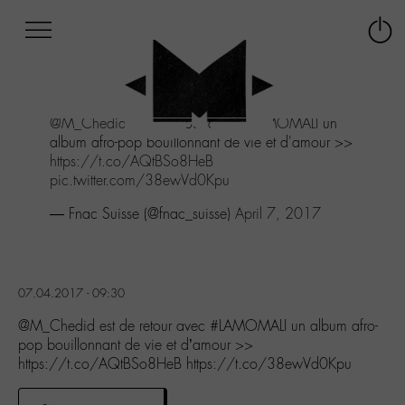
Afficher
Panneau de gestion des cookies
Labo
Connex
-
le
M-
menu
Aller
@M_Chedid
est de retour avec
#LAMOMALI
un
au
album afro-pop bouillonnant de vie et d'amour >>
menu
https://t.co/AQtBSo8HeB
Aller
pic.twitter.com/38ewVd0Kpu
au
contenu
— Fnac Suisse (@fnac_suisse)
April 7, 2017
Aller
à
la
recherche
07.04.2017 - 09:30
@M_Chedid est de retour avec #LAMOMALI un album afro-
pop bouillonnant de vie et d’amour >>
https://t.co/AQtBSo8HeB https://t.co/38ewVd0Kpu