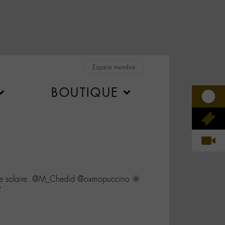
Espace membre
BOUTIQUE
be solaire. @M_Chedid @oxmopuccino 🌞
R