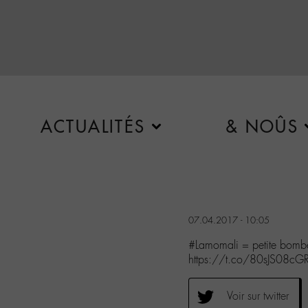
ACTUALITÉS
& NOÛS
07.04.2017 - 10:05
#Lamomali = petite bom
https://t.co/80sJS08cG
Voir sur twitter