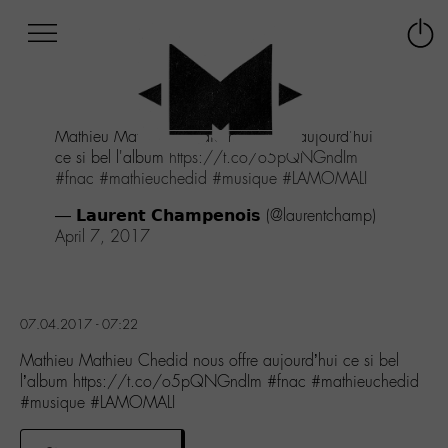
Afficher
Panneau de gestion des cookies
Labo
Connex
-
le
M-
menu
Aller
Mathieu Mathieu Chedid nous offre aujourd'hui
au
ce si bel l'album
https://t.co/o5pQNGndIm
menu
#fnac
#mathieuchedid
#musique
#LAMOMALI
Aller
au
— 𝗟𝗮𝘂𝗿𝗲𝗻𝘁 𝗖𝗵𝗮𝗺𝗽𝗲𝗻𝗼𝗶𝘀 (@laurentchamp)
contenu
April 7, 2017
Aller
à
la
recherche
07.04.2017 - 07:22
Mathieu Mathieu Chedid nous offre aujourd’hui ce si bel
l’album https://t.co/o5pQNGndIm #fnac #mathieuchedid
#musique #LAMOMALI