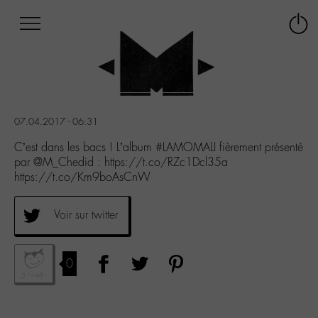
Afficher
Panneau de gestion des cookies
Labo
Connex
-
le
M-
menu
Aller
au
menu
07.04.2017 - 06:31
Aller
au
C’est dans les bacs ! L’album #LAMOMALI fièrement présenté
contenu
par @M_Chedid : https://t.co/RZc1Dcl35a
Aller
https://t.co/Km9boAsCnW
à
la
Voir sur twitter
recherche
0